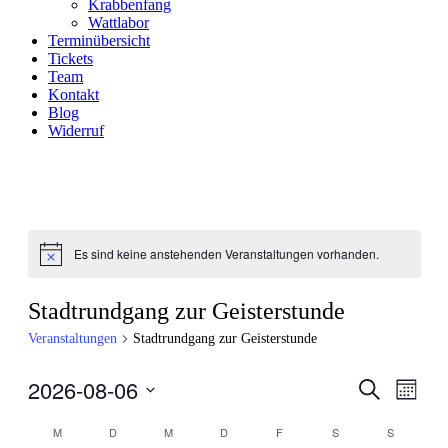
Krabbenfang
Wattlabor
Terminübersicht
Tickets
Team
Kontakt
Blog
Widerruf
Es sind keine anstehenden Veranstaltungen vorhanden.
Hinweis
Stadtrundgang zur Geisterstunde
Veranstaltungen
Stadtrundgang zur Geisterstunde
2026-08-06
Veranstal
Veran
Suche
Monat
Ansic
Suche
Datum
Navig
Kalender
wählen.
M
MONTAG
D
DIENSTAG
M
MITTWOCH
D
DONNERSTAG
F
FREITAG
S
SAMSTAG
S
SONNTA
und