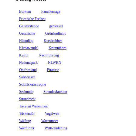
Borkum
Familiensaga
Friesische Freiheit
Geisterstunde
geniessen
Geschichte
Grönlandfahrt
Häuptling
Kegelrobben
Klimawandel
Krummhörn
Kultur
Nachtführung
Nationalpark
NLWKN
Ostfriesland
Piraterie
Salzwiesen
Schiffskatastrophe
Seehunde
Strandexkursion
Strandrecht
Tiere im Wattenmeer
Tüskendör
Vogelwelt
Walfang
Wattenmeer
Wattführer
Wattwanderung