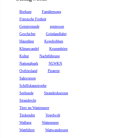
Borkum
Familiensaga
Friesische Freiheit
Geisterstunde
geniessen
Geschichte
Grönlandfahrt
Häuptling
Kegelrobben
Klimawandel
Krummhörn
Kultur
Nachtführung
Nationalpark
NLWKN
Ostfriesland
Piraterie
Salzwiesen
Schiffskatastrophe
Seehunde
Strandexkursion
Strandrecht
Tiere im Wattenmeer
Tüskendör
Vogelwelt
Walfang
Wattenmeer
Wattführer
Wattwanderung