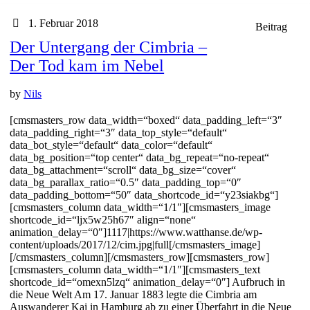
1. Februar 2018
Beitrag
Der Untergang der Cimbria –
Der Tod kam im Nebel
by
Nils
[cmsmasters_row data_width=“boxed“ data_padding_left=“3″
data_padding_right=“3″ data_top_style=“default“
data_bot_style=“default“ data_color=“default“
data_bg_position=“top center“ data_bg_repeat=“no-repeat“
data_bg_attachment=“scroll“ data_bg_size=“cover“
data_bg_parallax_ratio=“0.5″ data_padding_top=“0″
data_padding_bottom=“50″ data_shortcode_id=“y23siakbg“]
[cmsmasters_column data_width=“1/1″][cmsmasters_image
shortcode_id=“ljx5w25h67″ align=“none“
animation_delay=“0″]1117|https://www.watthanse.de/wp-
content/uploads/2017/12/cim.jpg|full[/cmsmasters_image]
[/cmsmasters_column][/cmsmasters_row][cmsmasters_row]
[cmsmasters_column data_width=“1/1″][cmsmasters_text
shortcode_id=“omexn5lzq“ animation_delay=“0″] Aufbruch in
die Neue Welt Am 17. Januar 1883 legte die Cimbria am
Auswanderer Kai in Hamburg ab zu einer Überfahrt in die Neue