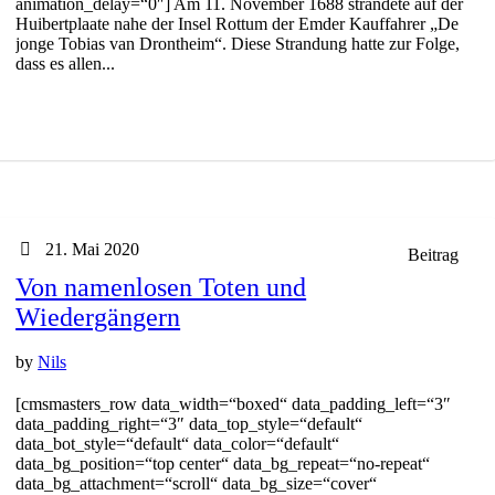
animation_delay=“0″] Am 11. November 1688 strandete auf der
Huibertplaate nahe der Insel Rottum der Emder Kauffahrer „De
jonge Tobias van Drontheim“. Diese Strandung hatte zur Folge,
dass es allen...
21. Mai 2020
Beitrag
Von namenlosen Toten und
Wiedergängern
by
Nils
[cmsmasters_row data_width=“boxed“ data_padding_left=“3″
data_padding_right=“3″ data_top_style=“default“
data_bot_style=“default“ data_color=“default“
data_bg_position=“top center“ data_bg_repeat=“no-repeat“
data_bg_attachment=“scroll“ data_bg_size=“cover“