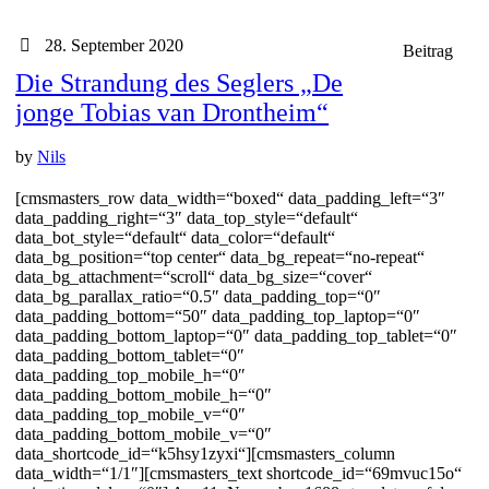
28. September 2020
Beitrag
Die Strandung des Seglers „De
jonge Tobias van Drontheim“
by
Nils
[cmsmasters_row data_width=“boxed“ data_padding_left=“3″
data_padding_right=“3″ data_top_style=“default“
data_bot_style=“default“ data_color=“default“
data_bg_position=“top center“ data_bg_repeat=“no-repeat“
data_bg_attachment=“scroll“ data_bg_size=“cover“
data_bg_parallax_ratio=“0.5″ data_padding_top=“0″
data_padding_bottom=“50″ data_padding_top_laptop=“0″
data_padding_bottom_laptop=“0″ data_padding_top_tablet=“0″
data_padding_bottom_tablet=“0″
data_padding_top_mobile_h=“0″
data_padding_bottom_mobile_h=“0″
data_padding_top_mobile_v=“0″
data_padding_bottom_mobile_v=“0″
data_shortcode_id=“k5hsy1zyxi“][cmsmasters_column
data_width=“1/1″][cmsmasters_text shortcode_id=“69mvuc15o“