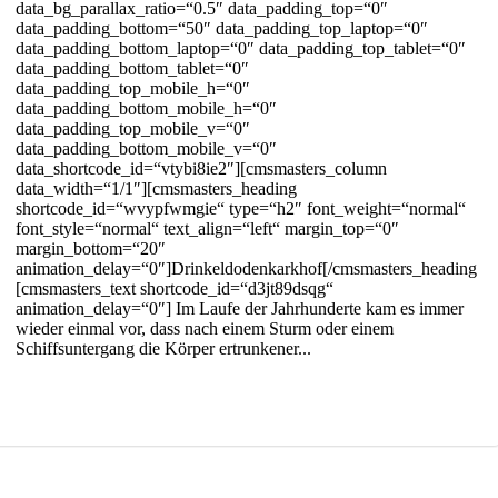
data_bg_parallax_ratio=“0.5″ data_padding_top=“0″
data_padding_bottom=“50″ data_padding_top_laptop=“0″
data_padding_bottom_laptop=“0″ data_padding_top_tablet=“0″
data_padding_bottom_tablet=“0″
data_padding_top_mobile_h=“0″
data_padding_bottom_mobile_h=“0″
data_padding_top_mobile_v=“0″
data_padding_bottom_mobile_v=“0″
data_shortcode_id=“vtybi8ie2″][cmsmasters_column
data_width=“1/1″][cmsmasters_heading
shortcode_id=“wvypfwmgie“ type=“h2″ font_weight=“normal“
font_style=“normal“ text_align=“left“ margin_top=“0″
margin_bottom=“20″
animation_delay=“0″]Drinkeldodenkarkhof[/cmsmasters_heading]
[cmsmasters_text shortcode_id=“d3jt89dsqg“
animation_delay=“0″] Im Laufe der Jahrhunderte kam es immer
wieder einmal vor, dass nach einem Sturm oder einem
Schiffsuntergang die Körper ertrunkener...