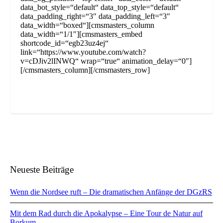
data_bot_style=“default“ data_top_style=“default“
data_padding_right=“3″ data_padding_left=“3″
data_width=“boxed“][cmsmasters_column
data_width=“1/1″][cmsmasters_embed
shortcode_id=“egb23uz4ej“
link=“https://www.youtube.com/watch?
v=cDJiv2lINWQ“ wrap=“true“ animation_delay=“0″]
[/cmsmasters_column][/cmsmasters_row]
Neueste Beiträge
Wenn die Nordsee ruft – Die dramatischen Anfänge der DGzRS
Mit dem Rad durch die Apokalypse – Eine Tour de Natur auf
Borkum