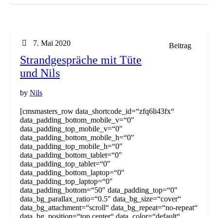
7. Mai 2020
Beitrag
Strandgespräche mit Tüte
und Nils
by
Nils
[cmsmasters_row data_shortcode_id=“zfq6li43fx“
data_padding_bottom_mobile_v=“0″
data_padding_top_mobile_v=“0″
data_padding_bottom_mobile_h=“0″
data_padding_top_mobile_h=“0″
data_padding_bottom_tablet=“0″
data_padding_top_tablet=“0″
data_padding_bottom_laptop=“0″
data_padding_top_laptop=“0″
data_padding_bottom=“50″ data_padding_top=“0″
data_bg_parallax_ratio=“0.5″ data_bg_size=“cover“
data_bg_attachment=“scroll“ data_bg_repeat=“no-repeat“
data_bg_position=“top center“ data_color=“default“