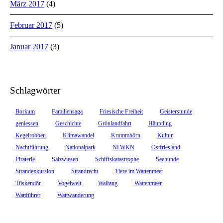
März 2017
(4)
Februar 2017
(5)
Januar 2017
(3)
Schlagwörter
Borkum
Familiensaga
Friesische Freiheit
Geisterstunde
geniessen
Geschichte
Grönlandfahrt
Häuptling
Kegelrobben
Klimawandel
Krummhörn
Kultur
Nachtführung
Nationalpark
NLWKN
Ostfriesland
Piraterie
Salzwiesen
Schiffskatastrophe
Seehunde
Strandexkursion
Strandrecht
Tiere im Wattenmeer
Tüskendör
Vogelwelt
Walfang
Wattenmeer
Wattführer
Wattwanderung