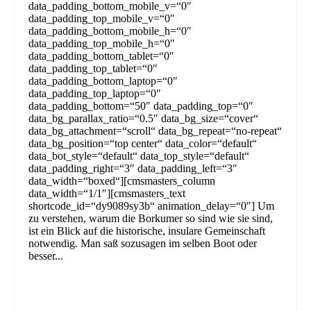
data_padding_bottom_mobile_v=“0″
data_padding_top_mobile_v=“0″
data_padding_bottom_mobile_h=“0″
data_padding_top_mobile_h=“0″
data_padding_bottom_tablet=“0″
data_padding_top_tablet=“0″
data_padding_bottom_laptop=“0″
data_padding_top_laptop=“0″
data_padding_bottom=“50″ data_padding_top=“0″
data_bg_parallax_ratio=“0.5″ data_bg_size=“cover“
data_bg_attachment=“scroll“ data_bg_repeat=“no-repeat“
data_bg_position=“top center“ data_color=“default“
data_bot_style=“default“ data_top_style=“default“
data_padding_right=“3″ data_padding_left=“3″
data_width=“boxed“][cmsmasters_column
data_width=“1/1″][cmsmasters_text
shortcode_id=“dy9089sy3b“ animation_delay=“0″] Um
zu verstehen, warum die Borkumer so sind wie sie sind,
ist ein Blick auf die historische, insulare Gemeinschaft
notwendig. Man saß sozusagen im selben Boot oder
besser...