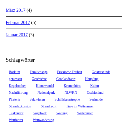
März 2017
(4)
Februar 2017
(5)
Januar 2017
(3)
Schlagwörter
Borkum
Familiensaga
Friesische Freiheit
Geisterstunde
geniessen
Geschichte
Grönlandfahrt
Häuptling
Kegelrobben
Klimawandel
Krummhörn
Kultur
Nachtführung
Nationalpark
NLWKN
Ostfriesland
Piraterie
Salzwiesen
Schiffskatastrophe
Seehunde
Strandexkursion
Strandrecht
Tiere im Wattenmeer
Tüskendör
Vogelwelt
Walfang
Wattenmeer
Wattführer
Wattwanderung