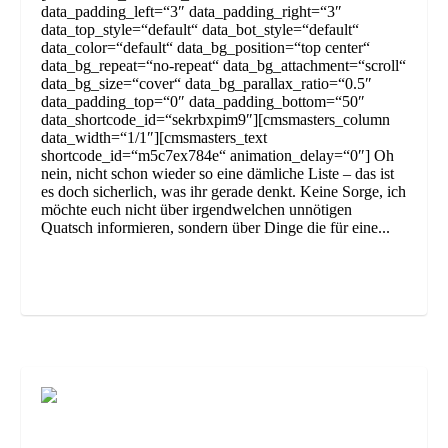
data_padding_left=“3″ data_padding_right=“3″
data_top_style=“default“ data_bot_style=“default“
data_color=“default“ data_bg_position=“top center“
data_bg_repeat=“no-repeat“ data_bg_attachment=“scroll“
data_bg_size=“cover“ data_bg_parallax_ratio=“0.5″
data_padding_top=“0″ data_padding_bottom=“50″
data_shortcode_id=“sekrbxpim9″][cmsmasters_column
data_width=“1/1″][cmsmasters_text
shortcode_id=“m5c7ex784e“ animation_delay=“0″] Oh
nein, nicht schon wieder so eine dämliche Liste – das ist
es doch sicherlich, was ihr gerade denkt. Keine Sorge, ich
möchte euch nicht über irgendwelchen unnötigen
Quatsch informieren, sondern über Dinge die für eine...