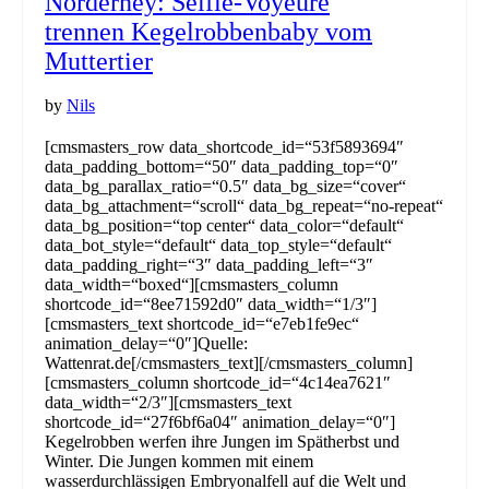
Norderney: Selfie-Voyeure
trennen Kegelrobbenbaby vom
Muttertier
by
Nils
[cmsmasters_row data_shortcode_id=“53f5893694″
data_padding_bottom=“50″ data_padding_top=“0″
data_bg_parallax_ratio=“0.5″ data_bg_size=“cover“
data_bg_attachment=“scroll“ data_bg_repeat=“no-repeat“
data_bg_position=“top center“ data_color=“default“
data_bot_style=“default“ data_top_style=“default“
data_padding_right=“3″ data_padding_left=“3″
data_width=“boxed“][cmsmasters_column
shortcode_id=“8ee71592d0″ data_width=“1/3″]
[cmsmasters_text shortcode_id=“e7eb1fe9ec“
animation_delay=“0″]Quelle:
Wattenrat.de[/cmsmasters_text][/cmsmasters_column]
[cmsmasters_column shortcode_id=“4c14ea7621″
data_width=“2/3″][cmsmasters_text
shortcode_id=“27f6bf6a04″ animation_delay=“0″]
Kegelrobben werfen ihre Jungen im Spätherbst und
Winter. Die Jungen kommen mit einem
wasserdurchlässigen Embryonalfell auf die Welt und