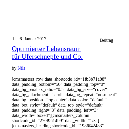
6. Januar 2017
Beitrag
Optimierter Lebensraum
für Uferschnepfe und Co.
by
Nils
[cmsmasters_row data_shortcode_id=“1fb3b71a88″
data_padding_bottom=“50″ data_padding_top=“0″
data_bg_parallax_ratio=“0.5″ data_bg_size=“cover“
data_bg_attachment=“scroll“ data_bg_repeat=“no-repeat“
data_bg_position=“top center“ data_color=“default“
data_bot_style=“default“ data_top_style=“default“
data_padding_right=“3″ data_padding_left=“3″
data_width=“boxed“][cmsmasters_column
shortcode_id=“270f9514b9″ data_width=“1/3″]
[cmsmasters_heading shortcode_id=“1986f42483″