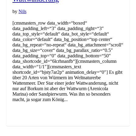
by
Nils
[cmsmasters_row data_width=“boxed“
data_padding_left=“3″ data_padding_right=“3″
data_top_style=“default“ data_bot_style=“default“
data_color=“default“ data_bg_position=“top center“
data_bg_repeat=“no-repeat“ data_bg_attachment=“scroll“
data_bg_size=“cover“ data_bg_parallax_ratio=“0.5″
data_padding_top=“0″ data_padding_bottom=“50″
data_shortcode_id=“6lcrhnanfb“][cmsmasters_column
data_width=“1/1″][cmsmasters_text
shortcode_id=“bjsty7ar2p“ animation_delay=“0″] Es gibt
über 20 Arten von Würmern im Weltnaturerbe
Wattenmeer. Der Star einer jeder Wattwanderung, nicht
nur auf Borkum ist aber der Wattwurm (Arenicola
Marina) oder Sandpierwurm. Was ihn so besonders
macht, ja sogar zum König...