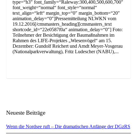
type=“h3″ font_family=“Raleway:300,400,500,600,700″
font_weight=“normal“ font_style=“normal“
text_align=“left“ margin_top=“0″ margin_bottom=“20″
animation_delay=“0″]Pressemitteilung NLWKN vom
19.12.2016[/cmsmasters_heading][cmsmasters_text
shortcode_id=“22e0587f0a“ animation_delay=“0″] Foto:
Teilnehmer der Besichtigung der Baumaßnahmen im
Rahmen des LIFE-Projektes „Wiesenvögel“ am 15.
Dezember: Gundolf Reichert und Arndt Meyer-Vosgerau
(Nationalparkverwaltung), Fritz Ludescher (NABU),...
Neueste Beiträge
Wenn die Nordsee ruft – Die dramatischen Anfänge der DGzRS