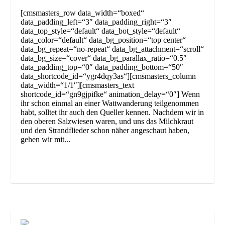
[cmsmasters_row data_width=“boxed“
data_padding_left=“3″ data_padding_right=“3″
data_top_style=“default“ data_bot_style=“default“
data_color=“default“ data_bg_position=“top center“
data_bg_repeat=“no-repeat“ data_bg_attachment=“scroll“
data_bg_size=“cover“ data_bg_parallax_ratio=“0.5″
data_padding_top=“0″ data_padding_bottom=“50″
data_shortcode_id=“ygr4dqy3as“][cmsmasters_column
data_width=“1/1″][cmsmasters_text
shortcode_id=“gn9gjpifke“ animation_delay=“0″] Wenn
ihr schon einmal an einer Wattwanderung teilgenommen
habt, solltet ihr auch den Queller kennen. Nachdem wir in
den oberen Salzwiesen waren, und uns das Milchkraut
und den Strandflieder schon näher angeschaut haben,
gehen wir mit...