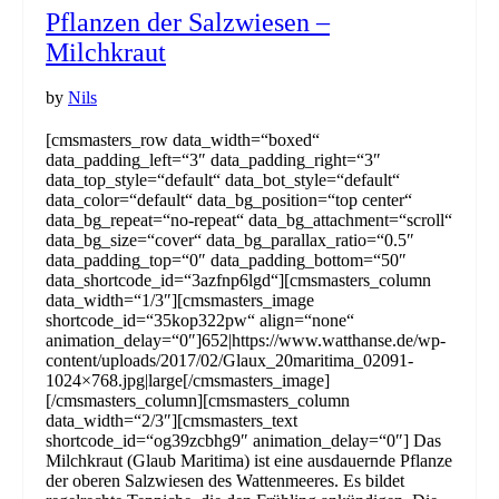
Pflanzen der Salzwiesen –
Milchkraut
by
Nils
[cmsmasters_row data_width=“boxed“
data_padding_left=“3″ data_padding_right=“3″
data_top_style=“default“ data_bot_style=“default“
data_color=“default“ data_bg_position=“top center“
data_bg_repeat=“no-repeat“ data_bg_attachment=“scroll“
data_bg_size=“cover“ data_bg_parallax_ratio=“0.5″
data_padding_top=“0″ data_padding_bottom=“50″
data_shortcode_id=“3azfnp6lgd“][cmsmasters_column
data_width=“1/3″][cmsmasters_image
shortcode_id=“35kop322pw“ align=“none“
animation_delay=“0″]652|https://www.watthanse.de/wp-
content/uploads/2017/02/Glaux_20maritima_02091-
1024×768.jpg|large[/cmsmasters_image]
[/cmsmasters_column][cmsmasters_column
data_width=“2/3″][cmsmasters_text
shortcode_id=“og39zcbhg9″ animation_delay=“0″] Das
Milchkraut (Glaub Maritima) ist eine ausdauernde Pflanze
der oberen Salzwiesen des Wattenmeeres. Es bildet