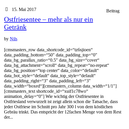
15. Mai 2017
Beitrag
Ostfriesentee – mehr als nur ein
Getränk
by
Nils
[cmsmasters_row data_shortcode_id=“tz6sjioen“
data_padding_bottom=“50″ data_padding_top=“0″
data_bg_parallax_ratio=“0.5″ data_bg_size=“cover“
data_bg_attachment=“scroll“ data_bg_repeat=“no-repeat“
data_bg_position=“top center“ data_color=“default“
data_bot_style=“default“ data_top_style=“default“
data_padding_right=“3″ data_padding_left=“3″
data_width=“boxed“][cmsmasters_column data_width=“1/1″]
[cmsmasters_text shortcode_id=“xuif1c78wo“
animation_delay=“0″] Wie wichtig der Ostfriesentee in
Ostfriesland verwurzelt ist zeigt allein schon die Tatsache, dass
jeder Ostfriese im Schnitt pro Jahr 300 l von dem köstlichen
Gebräu trinkt. Das entspricht der 12fachen Menge von dem Rest
der...