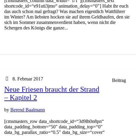
[cmsmasters_column data_width=“1/1″][cmsmasters_text
shortcode_id=“e91uti3jmo“ animation_delay=“0″] Habt ihr euch
das auch schon mal gefragt? Was machen eigentlich Wattführer
im Winter? Am liebsten hocken sie auf ihrem Geldhaufen, den sie
sich im Sommer zusammenverdient haben, wenn nicht die
Schergen des Königs die ganze...
8. Februar 2017
Beitrag
Neue Friesen braucht der Strand
– Kapitel 2
by
Berend Baalmann
[cmsmasters_row data_shortcode_id=“3d9lh0n8pn“
data_padding_bottom=“50″ data_padding_top=“0″
data_bg_parallax_ratio=“0.5″ data_bg_size=“cover“