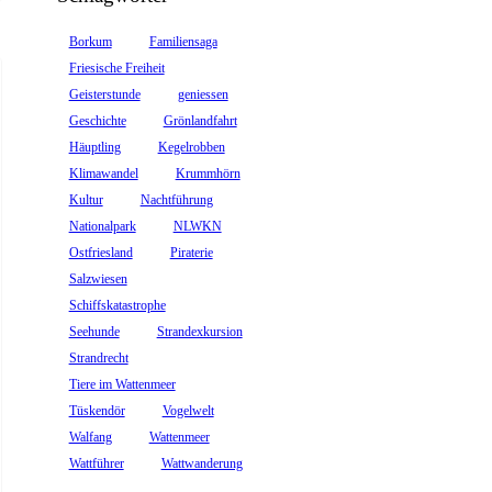
Borkum
Familiensaga
Friesische Freiheit
Geisterstunde
geniessen
Geschichte
Grönlandfahrt
Häuptling
Kegelrobben
Klimawandel
Krummhörn
Kultur
Nachtführung
Nationalpark
NLWKN
Ostfriesland
Piraterie
Salzwiesen
Schiffskatastrophe
Seehunde
Strandexkursion
Strandrecht
Tiere im Wattenmeer
Tüskendör
Vogelwelt
Walfang
Wattenmeer
Wattführer
Wattwanderung