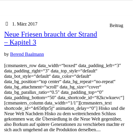
1. März 2017
Beitrag
Neue Friesen braucht der Strand
– Kapitel 3
by
Berend Baalmann
[cmsmasters_row data_width=“boxed“ data_padding_left=“3″
data_padding_right=“3″ data_top_style=“default“
data_bot_style=“default“ data_color=“default“
data_bg_position=“top center“ data_bg_repeat=“no-repeat“
data_bg_attachment=“scroll“ data_bg_size=“cover“
data_bg_parallax_ratio=“0.5″ data_padding_top=“0″
data_padding_bottom=“50″ data_shortcode_id=“82kcwkuevc“]
[cmsmasters_column data_width=“1/1″][cmsmasters_text
shortcode_id=“4r65t0pr5j“ animation_delay=“0″] Hisko und die
Neue Welt Nachdem Hisko zu dem weitreichenden Schluss
gekommen war, die Übersiedlung in die Neue Welt gegenüber,
also Borkum auf spätere Generationen zu verschieben machte er
sich auch umgehend an die Produktion derselben....