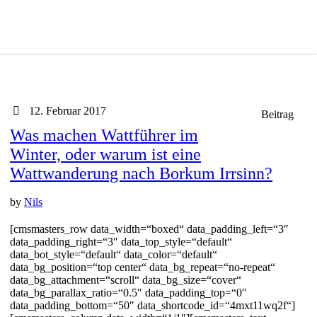
12. Februar 2017
Beitrag
Was machen Wattführer im
Winter, oder warum ist eine
Wattwanderung nach Borkum Irrsinn?
by
Nils
[cmsmasters_row data_width=“boxed“ data_padding_left=“3″
data_padding_right=“3″ data_top_style=“default“
data_bot_style=“default“ data_color=“default“
data_bg_position=“top center“ data_bg_repeat=“no-repeat“
data_bg_attachment=“scroll“ data_bg_size=“cover“
data_bg_parallax_ratio=“0.5″ data_padding_top=“0″
data_padding_bottom=“50″ data_shortcode_id=“4mxt11wq2f“]