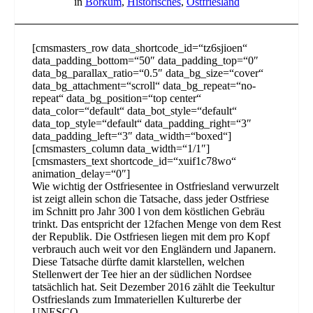
in
Borkum
,
Historisches
,
Ostfriesland
[cmsmasters_row data_shortcode_id=“tz6sjioen“
data_padding_bottom=“50″ data_padding_top=“0″
data_bg_parallax_ratio=“0.5″ data_bg_size=“cover“
data_bg_attachment=“scroll“ data_bg_repeat=“no-
repeat“ data_bg_position=“top center“
data_color=“default“ data_bot_style=“default“
data_top_style=“default“ data_padding_right=“3″
data_padding_left=“3″ data_width=“boxed“]
[cmsmasters_column data_width=“1/1″]
[cmsmasters_text shortcode_id=“xuif1c78wo“
animation_delay=“0″]
Wie wichtig der Ostfriesentee in Ostfriesland verwurzelt
ist zeigt allein schon die Tatsache, dass jeder Ostfriese
im Schnitt pro Jahr 300 l von dem köstlichen Gebräu
trinkt. Das entspricht der 12fachen Menge von dem Rest
der Republik. Die Ostfriesen liegen mit dem pro Kopf
verbrauch auch weit vor den Engländern und Japanern.
Diese Tatsache dürfte damit klarstellen, welchen
Stellenwert der Tee hier an der südlichen Nordsee
tatsächlich hat.
Seit Dezember 2016 zählt die Teekultur
Ostfrieslands zum Immateriellen Kulturerbe der
UNESCO.