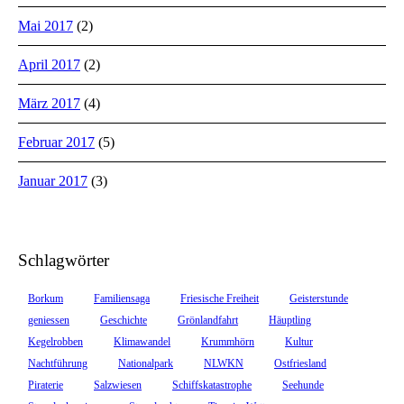
Mai 2017
(2)
April 2017
(2)
März 2017
(4)
Februar 2017
(5)
Januar 2017
(3)
Schlagwörter
Borkum
Familiensaga
Friesische Freiheit
Geisterstunde
geniessen
Geschichte
Grönlandfahrt
Häuptling
Kegelrobben
Klimawandel
Krummhörn
Kultur
Nachtführung
Nationalpark
NLWKN
Ostfriesland
Piraterie
Salzwiesen
Schiffskatastrophe
Seehunde