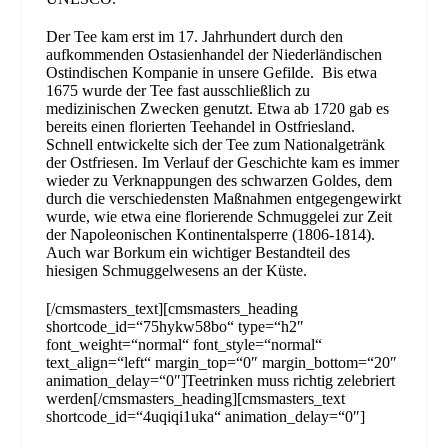
Der Tee kam erst im 17. Jahrhundert durch den
aufkommenden Ostasienhandel der Niederländischen
Ostindischen Kompanie in unsere Gefilde. Bis etwa
1675 wurde der Tee fast ausschließlich zu
medizinischen Zwecken genutzt. Etwa ab 1720 gab es
bereits einen florierten Teehandel in Ostfriesland.
Schnell entwickelte sich der Tee zum Nationalgetränk
der Ostfriesen. Im Verlauf der Geschichte kam es immer
wieder zu Verknappungen des schwarzen Goldes, dem
durch die verschiedensten Maßnahmen entgegengewirkt
wurde, wie etwa eine florierende Schmuggelei zur Zeit
der Napoleonischen Kontinentalsperre (1806-1814).
Auch war Borkum ein wichtiger Bestandteil des
hiesigen Schmuggelwesens an der Küste.
[/cmsmasters_text][cmsmasters_heading
shortcode_id=“75hykw58bo“ type=“h2″
font_weight=“normal“ font_style=“normal“
text_align=“left“ margin_top=“0″ margin_bottom=“20″
animation_delay=“0″]Teetrinken muss richtig zelebriert
werden[/cmsmasters_heading][cmsmasters_text
shortcode_id=“4uqiqi1uka“ animation_delay=“0″]