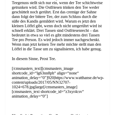
Teegenuss stellt sich nur ein, wenn der Tee schichtweise
getrunken wird. Die Ostfriesen trinken den Tee weder
geschüttelt noch gerührt. Erst das cremige der Sahne
dann folgt der bittere Tee, der zum Schluss durch die
süße des Kandis gemildert wird. Warum es jetzt den
kleinen Löffel gibt, wenn doch nicht umgerührt wird ist
schnell erklärt. Drei Tassen sind Ostfriesenrecht – das
bedeutet in etwa so viel es gibt mindestens drei Tassen
Tee pro Person. Es wird jedoch immer nachgeschenkt.
Wenn man jetzt keinen Tee mehr möchte stellt man den
Löffel in die Tasse um zu signalisieren, ich habe genug.
In diesem Sinne, Prost Tee.
[/cmsmasters_text][cmsmasters_image
shortcode_id=“lg63nn8ph“ align=“none“
animation_delay=“0″]920|https://www.watthanse.de/wp-
content/uploads/2017/05/NN32707-
1024×678.jpg|large[/cmsmasters_image]
[cmsmasters_text shortcode_id=“z3xyr4csv“
animation_delay=“0″]