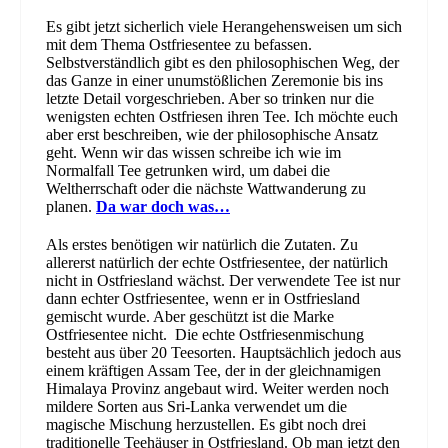
Es gibt jetzt sicherlich viele Herangehensweisen um sich
mit dem Thema Ostfriesentee zu befassen.
Selbstverständlich gibt es den philosophischen Weg, der
das Ganze in einer unumstößlichen Zeremonie bis ins
letzte Detail vorgeschrieben. Aber so trinken nur die
wenigsten echten Ostfriesen ihren Tee. Ich möchte euch
aber erst beschreiben, wie der philosophische Ansatz
geht. Wenn wir das wissen schreibe ich wie im
Normalfall Tee getrunken wird, um dabei die
Weltherrschaft oder die nächste Wattwanderung zu
planen.
Da war doch was…
Als erstes benötigen wir natürlich die Zutaten. Zu
allererst natürlich der echte Ostfriesentee, der natürlich
nicht in Ostfriesland wächst. Der verwendete Tee ist nur
dann echter Ostfriesentee, wenn er in Ostfriesland
gemischt wurde. Aber geschützt ist die Marke
Ostfriesentee nicht. Die echte Ostfriesenmischung
besteht aus über 20 Teesorten. Hauptsächlich jedoch aus
einem kräftigen Assam Tee, der in der gleichnamigen
Himalaya Provinz angebaut wird. Weiter werden noch
mildere Sorten aus Sri-Lanka verwendet um die
magische Mischung herzustellen. Es gibt noch drei
traditionelle Teehäuser in Ostfriesland. Ob man jetzt den