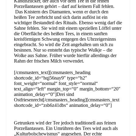
Kandiszucker, der auch vor dem Tee in die feinen
Porzellantassen gehört – darf auf keinem Fall fehlen.
Das Knistern des Diamanten, wenn er durch den
heißen Tee zerbricht und sich darin auflöst ist ein
wichtiger Bestandteil des Rituals. Ebenso wenig darf die
Sahne fehlen. Sie wird mit einem speziellen Löffel unter
die Oberfläche des heißen Tees, in einem sanften
kreisförmigen Schwung entgegen des Uhrzeigersinns
eingebracht. So wird die Zeit angehalten um sich zu
besinnen. Nur so entsteht das typische Wulkje – die
Wolke aus Sahne. Früher wurde hierfür allerdings der
Rahm der frischen Milch verwendet.
[/cmsmasters_text][cmsmasters_heading
shortcode_id=“hqj56nay9″ type=“h2″
font_weight=“normal“ font_style=“normal“
text_align=“left“ margin_top=“0″ margin_bottom=“20″
animation_delay=“0″]Drei sind
Ostfriesenrecht[/cmsmasters_heading][cmsmasters_text
shortcode_id=“zsb6z41dbs“ animation_delay=“0″]
Getrunken wird der Tee jedoch traditionell aus feinen
Porzellantassen. Ein Umrühren des Tees wird auch als
„Kulturbolschewismus“ angesehen. Der echte