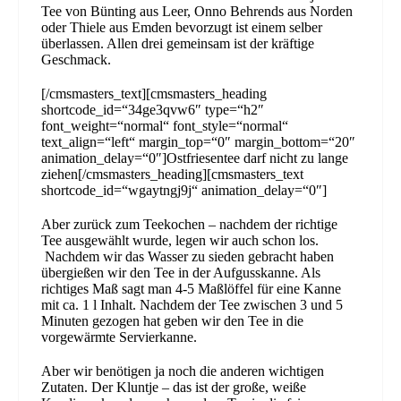
Tee von Bünting aus Leer, Onno Behrends aus Norden
oder Thiele aus Emden bevorzugt ist einem selber
überlassen. Allen drei gemeinsam ist der kräftige
Geschmack.
[/cmsmasters_text][cmsmasters_heading
shortcode_id=“34ge3qvw6″ type=“h2″
font_weight=“normal“ font_style=“normal“
text_align=“left“ margin_top=“0″ margin_bottom=“20″
animation_delay=“0″]Ostfriesentee darf nicht zu lange
ziehen[/cmsmasters_heading][cmsmasters_text
shortcode_id=“wgaytngj9j“ animation_delay=“0″]
Aber zurück zum Teekochen – nachdem der richtige
Tee ausgewählt wurde, legen wir auch schon los.
Nachdem wir das Wasser zu sieden gebracht haben
übergießen wir den Tee in der Aufgusskanne. Als
richtiges Maß sagt man 4-5 Maßlöffel für eine Kanne
mit ca. 1 l Inhalt. Nachdem der Tee zwischen 3 und 5
Minuten gezogen hat geben wir den Tee in die
vorgewärmte Servierkanne.
Aber wir benötigen ja noch die anderen wichtigen
Zutaten. Der Kluntje – das ist der große, weiße