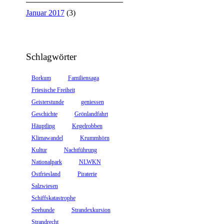
Januar 2017
(3)
Schlagwörter
Borkum
Familiensaga
Friesische Freiheit
Geisterstunde
geniessen
Geschichte
Grönlandfahrt
Häuptling
Kegelrobben
Klimawandel
Krummhörn
Kultur
Nachtführung
Nationalpark
NLWKN
Ostfriesland
Piraterie
Salzwiesen
Schiffskatastrophe
Seehunde
Strandexkursion
Strandrecht