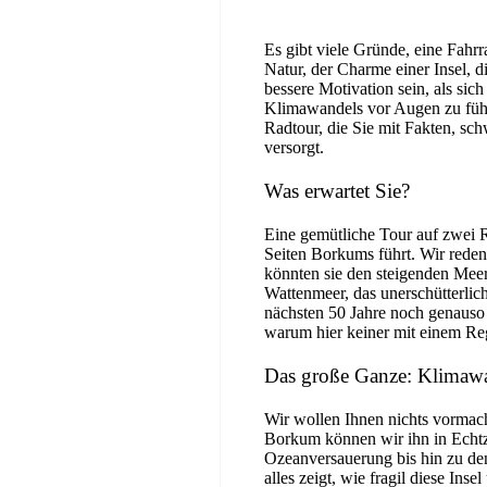
Es gibt viele Gründe, eine Fahr
Natur, der Charme einer Insel, 
bessere Motivation sein, als si
Klimawandels vor Augen zu füh
Radtour, die Sie mit Fakten, s
versorgt.
Was erwartet Sie?
Eine gemütliche Tour auf zwei R
Seiten Borkums führt. Wir reden 
könnten sie den steigenden Meer
Wattenmeer, das unerschütterlich
nächsten 50 Jahre noch genauso 
warum hier keiner mit einem Re
Das große Ganze: Klimawan
Wir wollen Ihnen nichts vormach
Borkum können wir ihn in Echtz
Ozeanversauerung bis hin zu de
alles zeigt, wie fragil diese Ins