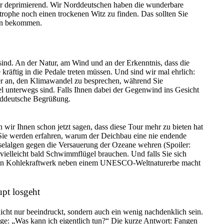
nur deprimierend. Wir Norddeutschen haben die wunderbare
trophe noch einen trockenen Witz zu finden. Das sollten Sie
ren bekommen.
sind. An der Natur, am Wind und an der Erkenntnis, dass die
ie kräftig in die Pedale treten müssen. Und sind wir mal ehrlich:
der an, den Klimawandel zu besprechen, während Sie
el unterwegs sind. Falls Ihnen dabei der Gegenwind ins Gesicht
norddeutsche Begrüßung.
 wir Ihnen schon jetzt sagen, dass diese Tour mehr zu bieten hat
 Sie werden erfahren, warum der Deichbau eine nie endende
eselalgen gegen die Versauerung der Ozeane wehren (Spoiler:
ielleicht bald Schwimmflügel brauchen. Und falls Sie sich
h ein Kohlekraftwerk neben einem UNESCO-Weltnaturerbe macht
upt losgeht
cht nur beeindruckt, sondern auch ein wenig nachdenklich sein.
Frage: „Was kann ich eigentlich tun?“ Die kurze Antwort: Fangen