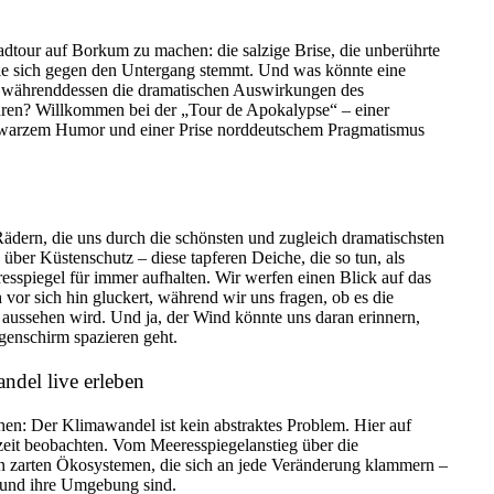
radtour auf Borkum zu machen: die salzige Brise, die unberührte
die sich gegen den Untergang stemmt. Und was könnte eine
ch währenddessen die dramatischen Auswirkungen des
ren? Willkommen bei der „Tour de Apokalypse“ – einer
chwarzem Humor und einer Prise norddeutschem Pragmatismus
ädern, die uns durch die schönsten und zugleich dramatischsten
über Küstenschutz – diese tapferen Deiche, die so tun, als
esspiegel für immer aufhalten. Wir werfen einen Blick auf das
 vor sich hin gluckert, während wir uns fragen, ob es die
aussehen wird. Und ja, der Wind könnte uns daran erinnern,
genschirm spazieren geht.
del live erleben
en: Der Klimawandel ist kein abstraktes Problem. Hier auf
eit beobachten. Vom Meeresspiegelanstieg über die
n zarten Ökosystemen, die sich an jede Veränderung klammern –
el und ihre Umgebung sind.