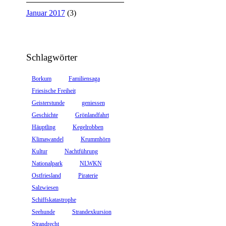
Januar 2017
(3)
Schlagwörter
Borkum
Familiensaga
Friesische Freiheit
Geisterstunde
geniessen
Geschichte
Grönlandfahrt
Häuptling
Kegelrobben
Klimawandel
Krummhörn
Kultur
Nachtführung
Nationalpark
NLWKN
Ostfriesland
Piraterie
Salzwiesen
Schiffskatastrophe
Seehunde
Strandexkursion
Strandrecht